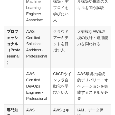
Machine
構築・デ
ル構築や推論のス
Learning
プロイを
キルを問う試験
Engineer –
学びたい
Associate
人
プロフ
AWS
クラウド
大規模なAWS環
ェッシ
Certified
アーキテ
境の設計・運用能
ョナル
Solutions
クトを目
力を問われる
（Profe
Architect -
指す人
ssional
Professional
）
AWS
CI/CDやイ
AWS環境の継続
Certified
ンフラ自
的デリバリー・オ
DevOps
動化を学
ペレーションを実
Engineer -
びたい人
践するスキルが必
Professional
要
専門知
AWS
AWSセキ
IAM、データ保