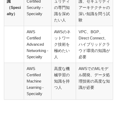
識
Certified
ュリティ
護、セキュリティ
（Speci
Security -
の専門知
アーキテクチャの
alty）
Specialty
識を深め
深い知識を問う試
たい人
験
AWS
AWSのネ
VPC、BGP、
Certified
ットワー
Direct Connect、
Advanced
ク技術を
ハイブリッドクラ
Networking -
極めたい
ウド環境の知識が
Specialty
人
必要
AWS
高度な機
AWSでのMLモデ
Certified
械学習の
ル開発、データ処
Machine
知識を持
理技術の高度な知
Learning -
つ人
識が必要
Specialty