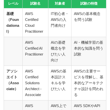
レベル
試験名
対象者
試験の特徴
基礎
AWS
IT初心者・
AWSの基本概念
（Foun
Certified
AWSの入
を問う試験
dationa
Cloud
門者向け
l）
Practitioner
AWS
AIの基礎
AI・機械学習の基
Certified AI
概念を学
本的な知識を問う
Practitioner
びたい人
試験
向け
アソシ
AWS
AWSの基
AWSの主要サー
エイト
Certified
本設計ス
ビスを理解し、基
（Asso
Solutions
キルを学
本的なアーキテク
ciate）
Architect -
びたい人
チャ設計を問われ
Associate
る
AWS
AWS上で
AWS SDKやAPI