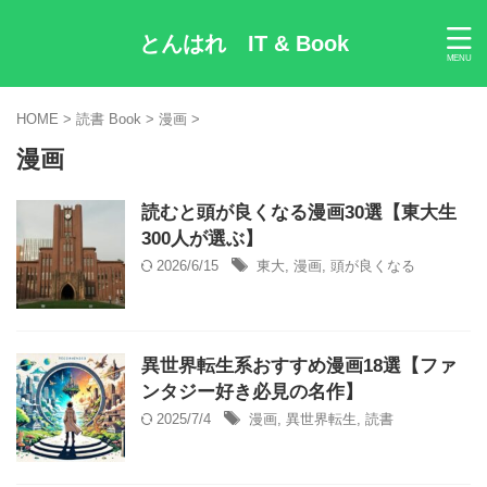
とんはれ IT & Book
HOME
>
読書 Book
>
漫画
>
漫画
読むと頭が良くなる漫画30選【東大生
300人が選ぶ】
2026/6/15
東大
,
漫画
,
頭が良くなる
異世界転生系おすすめ漫画18選【ファ
ンタジー好き必見の名作】
2025/7/4
漫画
,
異世界転生
,
読書