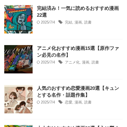
完結済み！一気に読めるおすすめ漫画
22選
2025/7/4
完結
,
漫画
,
読書
アニメ化おすすめ漫画15選【原作ファ
ン必見の名作】
2025/7/4
アニメ化
,
漫画
,
読書
人気のおすすめ恋愛漫画20選【キュン
とする名作・話題作集】
2025/7/4
恋愛
,
漫画
,
読書