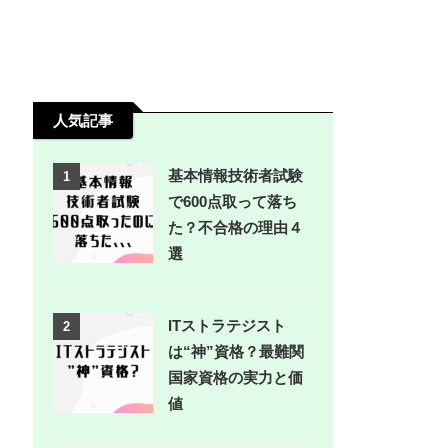
人気記事
基本情報技術者試験
1
で600点取って落ち
た？不合格の理由４
選
ITストラテジスト
2
は“神”資格？最難関
国家資格の実力と価
値