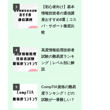
【初心者向け】基本
3
情報技術者の通信講
座おすすめ8選｜コス
パ・サポート徹底比
較
高度情報処理技術者
4
試験の難易度ランキ
ング｜レベル別に解
説
CompTIA資格の難易
5
度ランキング！どの
試験が一番難しい？