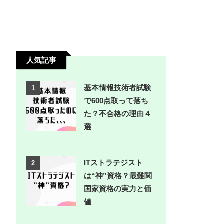
人気記事
基本情報技術者試験
1
で600点取って落ち
た？不合格の理由４
選
ITストラテジスト
2
は“神”資格？最難関
国家資格の実力と価
値