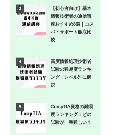
【初心者向け】基本
3
情報技術者の通信講
座おすすめ8選｜コス
パ・サポート徹底比
較
高度情報処理技術者
4
試験の難易度ランキ
ング｜レベル別に解
説
CompTIA資格の難易
5
度ランキング！どの
試験が一番難しい？