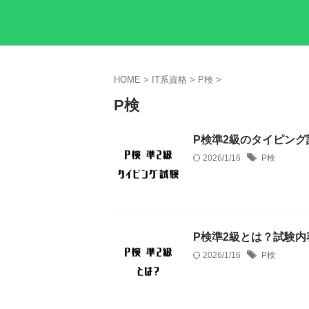
HOME
>
IT系資格
>
P検
>
P検
P検準2級のタイピン
2026/1/16
P検
P検準2級とは？試験
2026/1/16
P検