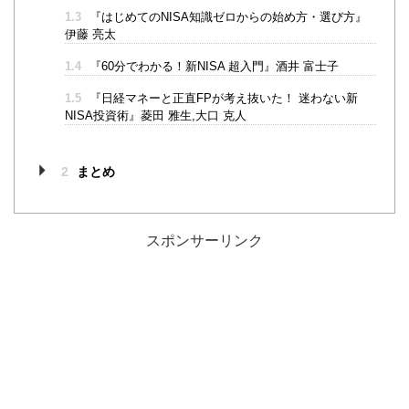
1.3
『はじめてのNISA知識ゼロからの始め方・選び方』
伊藤 亮太
1.4
『60分でわかる！新NISA 超入門』酒井 富士子
1.5
『日経マネーと正直FPが考え抜いた！ 迷わない新
NISA投資術』菱田 雅生,大口 克人
2
まとめ
スポンサーリンク