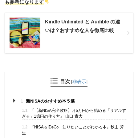
も
参考になります
Kindle Unlimited と Audible の違
いは？おすすめな人を徹底比較
目次
[
非表示
]
1
新NISAのおすすめ本５選
1.1
『【新NISA完全攻略】月5万円から始める「リアルす
ぎる」1億円の作り方』 山口 貴大
1.2
『NISA＆iDeCo 知りたいことがわかる本』秋山 芳
生