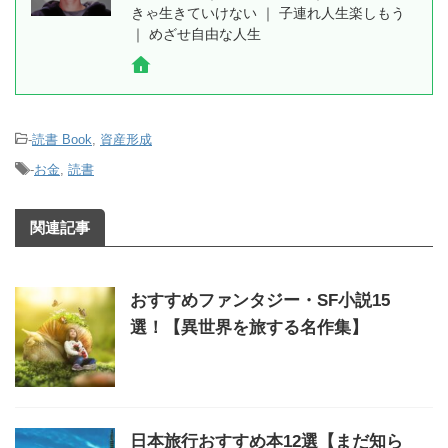
きゃ生きていけない ｜ 子連れ人生楽しもう
｜ めざせ自由な人生
-
読書 Book
,
資産形成
-
お金
,
読書
関連記事
おすすめファンタジー・SF小説15
選！【異世界を旅する名作集】
日本旅行おすすめ本12選【まだ知ら