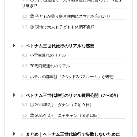
り継ぎ!?
3.2
② 子どもが乗り継ぎ便内にスマホを忘れた!?
3.3
③ 現地で大人も子どもも体調不良!?
4
ベトナム三世代旅行のリアルな感想
4.1
小学生連れのリアル
4.2
70代両親連れのリアル
4.3
ホテルの部屋は「2ベッド2バスルーム」が理想
5
ベトナム三世代旅行のリアル費用公開（7〜8泊）
5.1
① 2024年2月 ダナン（７泊９日）
5.2
② 2025年2月 ニャチャン（８泊10日）
6
まとめ｜ベトナム三世代旅行で失敗しないために