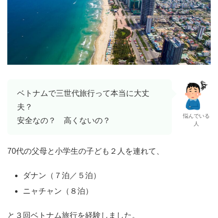
ベトナムで三世代旅行って本当に大丈
夫？
悩んでいる
安全なの？ 高くないの？
人
70代の父母と小学生の子ども２人を連れて、
ダナン（７泊／５泊）
ニャチャン（８泊）
と３回ベトナム旅行を経験しました。