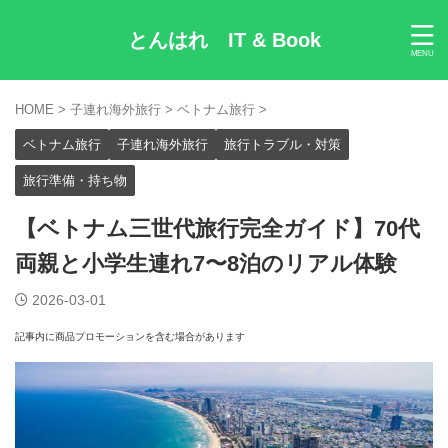
とんはれ IT & Book
HOME
>
子連れ海外旅行
>
ベトナム旅行
>
ベトナム旅行
子連れ海外旅行
旅行トラブル・対策
旅行準備・持ち物
【ベトナム三世代旅行完全ガイド】70代
両親と小学生連れ7〜8泊のリアル体験
2026-03-01
記事内に商品プロモーションを含む場合があります