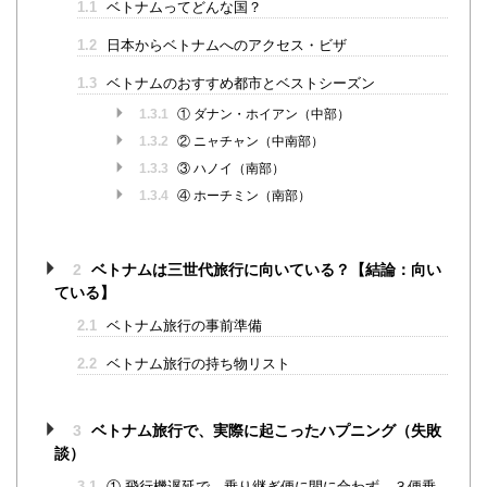
1.1
ベトナムってどんな国？
1.2
日本からベトナムへのアクセス・ビザ
1.3
ベトナムのおすすめ都市とベストシーズン
1.3.1
① ダナン・ホイアン（中部）
1.3.2
② ニャチャン（中南部）
1.3.3
③ ハノイ（南部）
1.3.4
④ ホーチミン（南部）
2
ベトナムは三世代旅行に向いている？【結論：向い
ている】
2.1
ベトナム旅行の事前準備
2.2
ベトナム旅行の持ち物リスト
3
ベトナム旅行で、実際に起こったハプニング（失敗
談）
3.1
① 飛行機遅延で、乗り継ぎ便に間に合わず、３便乗