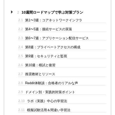
2
10週間ロードマップで学ぶ対策プラン
2.1
第1〜3週：コアネットワークインフラ
2.2
第4〜5週：接続サービスの実装
2.3
第6〜7週：アプリケーション配信サービス
2.4
第8週：プライベートアクセスの構成
2.5
第9週：セキュリティと監視
2.6
第10週：模試と復習
2.7
推奨教材とリソース
2.8
Reddit体験談：合格者のリアルな声
2.9
ドメイン別・実践的対策ポイント
2.10
ラボ（実践）中心の学習法
2.11
模擬試験活用＆間違い学習法