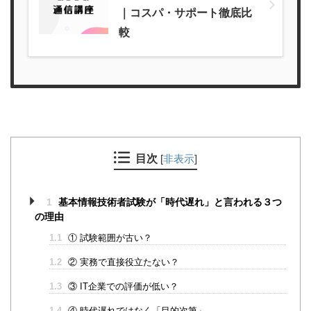
｜コスパ・サポート徹底比
較
目次
[
非表示
]
1
基本情報技術者試験が「時代遅れ」と言われる３つ
の理由
1.1
① 試験範囲が古い？
1.2
② 実務で直接役立たない？
1.3
③ IT企業での評価が低い？
1.4
④ 時代遅れではなく「目的次第」