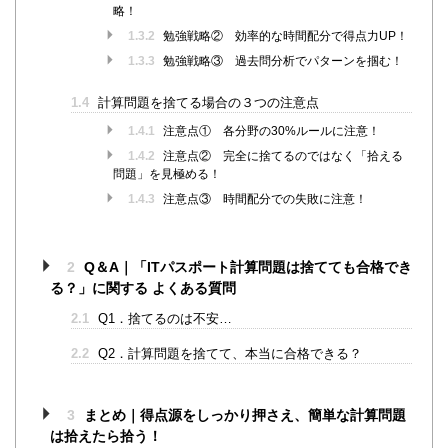
略！
1.3.2
勉強戦略② 効率的な時間配分で得点力UP！
1.3.3
勉強戦略③ 過去問分析でパターンを掴む！
1.4
計算問題を捨てる場合の３つの注意点
1.4.1
注意点① 各分野の30%ルールに注意！
1.4.2
注意点② 完全に捨てるのではなく「拾える
問題」を見極める！
1.4.3
注意点③ 時間配分での失敗に注意！
2
Q＆A｜「ITパスポート計算問題は捨てても合格でき
る？」に関する よくある質問
2.1
Q1．捨てるのは不安…
2.2
Q2．計算問題を捨てて、本当に合格できる？
3
まとめ｜得点源をしっかり押さえ、簡単な計算問題
は拾えたら拾う！