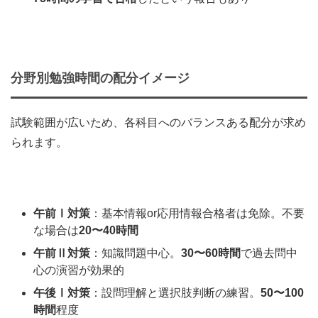
分野別勉強時間の配分イメージ
試験範囲が広いため、各科目へのバランスある配分が求め
られます。
午前Ⅰ対策
：基本情報or応用情報合格者は免除。不要
な場合は
20〜40時間
午前Ⅱ対策
：知識問題中心。
30〜60時間
で過去問中
心の演習が効果的
午後Ⅰ対策
：設問理解と選択肢判断の練習。
50〜100
時間
程度