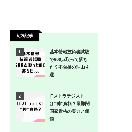
人気記事
基本情報技術者試験
1
で600点取って落ち
た？不合格の理由４
選
ITストラテジスト
2
は“神”資格？最難関
国家資格の実力と価
値