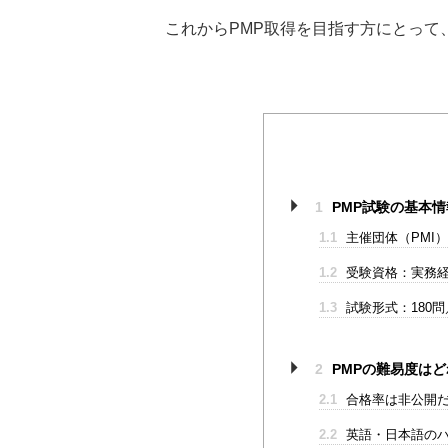
これからPMP取得を目指す方にとって
1
PMP試験の基本情
1.1
主催団体（PMI
1.2
受験資格：実務経
1.3
試験形式：180問
2
PMPの難易度は
2.1
合格率は非公開だ
2.2
英語・日本語のハ