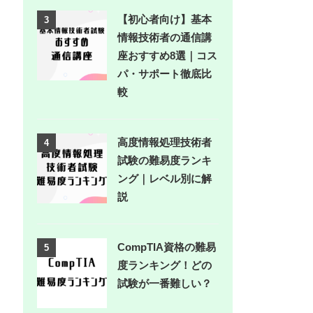
【初心者向け】基本
3
情報技術者の通信講
座おすすめ8選｜コス
パ・サポート徹底比
較
高度情報処理技術者
4
試験の難易度ランキ
ング｜レベル別に解
説
CompTIA資格の難易
5
度ランキング！どの
試験が一番難しい？