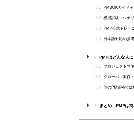
5.1
PMBOKガイド
5.2
模擬試験・シナリ
5.3
PMP公式トレー
5.4
日本語対応の参考
6
PMPはどんな人
6.1
プロジェクトマ
6.2
グローバル案件
6.3
他のPM資格では
7
まとめ｜PMPは