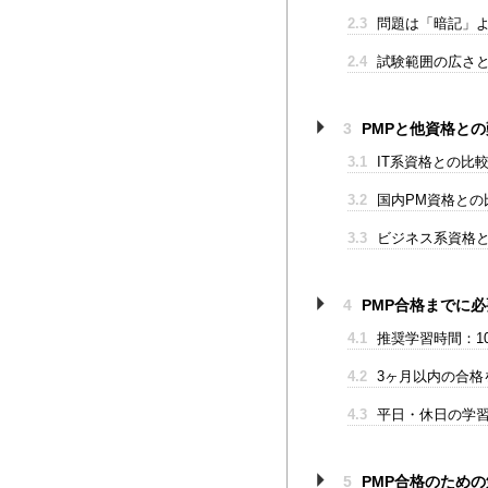
2.3
問題は「暗記」よ
2.4
試験範囲の広さと
3
PMPと他資格と
3.1
IT系資格との比
3.2
国内PM資格との比
3.3
ビジネス系資格と
4
PMP合格までに
4.1
推奨学習時間：10
4.2
3ヶ月以内の合格
4.3
平日・休日の学
5
PMP合格のため