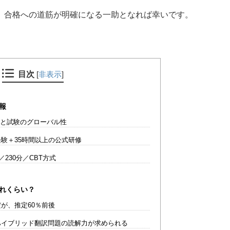
、合格への道筋が明確になる一助となれば幸いです。
目次
[
非表示
]
報
）と試験のグローバル性
験＋35時間以上の公式研修
／230分／CBT方式
どれくらい？
が、推定60％前後
イブリッド翻訳問題の読解力が求められる