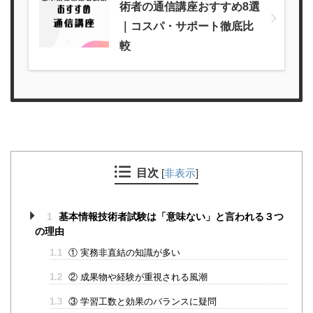
術者の通信講座おすすめ8選
｜コスパ・サポート徹底比
較
目次
[
非表示
]
1
基本情報技術者試験は「意味ない」と言われる３つ
の理由
1.1
① 実務非直結の知識が多い
1.2
② 成果物や経験が重視される風潮
1.3
③ 学習工数と効果のバランスに疑問